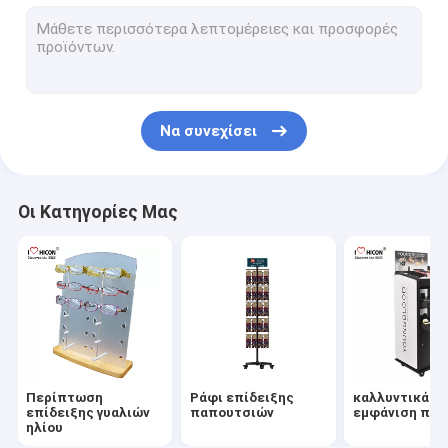
Στάση επίδειξης κρασιού
Ηλεκτρονική επίδειξη
Ράφι επίδειξης τροφίμων
Να συνεχίσει
Στάση επίδειξης εξαρτημάτων
μόνιμου εξοπλισμού κατάστημα λιανικής πώλησης
Οι Κατηγορίες Μας
ΛΑΪΚΕΣ επιδείξεις εμπορευμάτων
Μεταλλική εμφάνιση ράφια
Ξύλινα εμφάνιση ράφια
Ακρυλική περίπτωση επίδειξης
Περίπτωση
Ράφι επίδειξης
καλλυντικά
στάσεις επίδειξης δαπέδων
επίδειξης γυαλιών
παπουτσιών
εμφάνιση πόδ
ηλίου