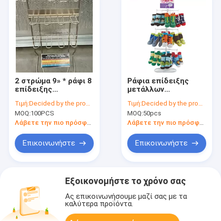
2 στρώμα 9» * ράφι 8
Ράφια επίδειξης
επίδειξης
μετάλλων
χαλύβδινων
καταστημάτων
Τιμή:
Decided by the product specifications
Τιμή:
Decided by the product specifications
συρμάτων 19» * 8»
υποδημάτων,
MOQ:
100PCS
MOQ:
50pcs
γάντζοι για τη
περηστρεφόμενο
διαφήμιση
σκευοθέσιο
Λάβετε την πιο πρόσφατη τιμή
Λάβετε την πιο πρόσφατη τιμή
μπαταριών
επίδειξης καλτσών
επιτραπέζιων
Επικοινωνήστε
Επικοινωνήστε
κορυφών
Εξοικονομήστε το χρόνο σας
Ας επικοινωνήσουμε μαζί σας με τα
καλύτερα προϊόντα.