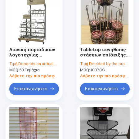
Λιανική περιοδικών
Tabletop συνήθειας
λογοτεχνίας
στάσεων επίδειξης
εφημερίδων
ραφιών κλωστών
Τιμή:
Depends on actual specifications
Τιμή:
Decided by the product specifications
επίδειξης ραφιών
καλωδίων μετάλλων
MOQ:
50 Τεμάχια
MOQ:
100PCS
στάση επίδειξης
πολωνική επίδειξη
μετάλλων
καταστημάτων
Λάβετε την πιο πρόσφατη τιμή
Λάβετε την πιο πρόσφατη τιμή
πατωμάτων μόνιμη
Επικοινωνήστε
Επικοινωνήστε
Αρχική Σελίδα
Προϊόντα
Σχετικά με εμάς