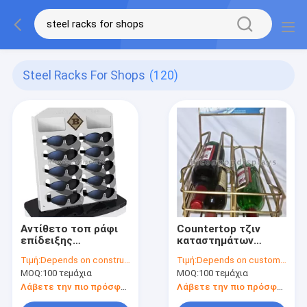
Steel Racks For Shops
(120)
Αντίθετο τοπ ράφι
Countertop τζιν
επίδειξης
καταστημάτων
συνήθειας, ράφι
ποτού η εμπορική
Τιμή:
Depends on construction, size, materials, workmanship, surface finishing, quantity, quality standard
Τιμή:
Depends on customer's needs
επίδειξης γυαλιών
επίδειξη ραφιών
MOQ:
100 τεμάχια
MOQ:
100 τεμάχια
μετάλλων
κρασιού καλωδίων
καταστημάτων
τελείωσε το χρυσό
Λάβετε την πιο πρόσφατη τιμή
Λάβετε την πιο πρόσφατη τιμή
Eyewear
χρώμα