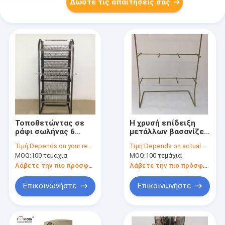
Δώστε τις απαιτήσεις σας
Τοποθετώντας σε
Η χρυσή επίδειξη
ράφι σωλήνας 6
μετάλλων βασανίζει
μετάλλων καλωδίων
3 στρώμα 12
Τιμή:
Depends on your requirements
Τιμή:
Depends on actual specifications
στάσεων επίδειξης
Countertop γάντζων
MOQ:
100 τεμάχια
MOQ:
100 τεμάχια
κρασιού μετάλλων -
ράφι επίδειξης για
ράφια επίδειξης
την ένωση των
Λάβετε την πιο πρόσφατη τιμή
Λάβετε την πιο πρόσφατη τιμή
κρασιού Freestand
στοιχείων
σειρών
Επικοινωνήστε
Επικοινωνήστε