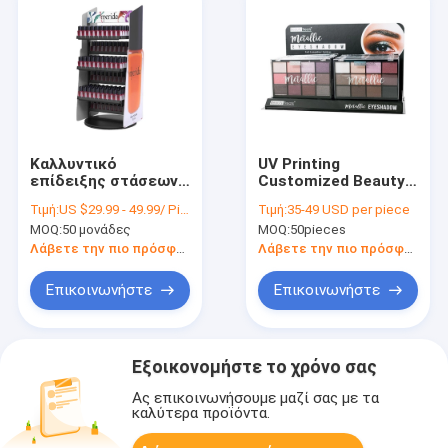
Καλλυντικό
UV Printing
επίδειξης στάσεων
Customized Beauty
καρφιών πολωνικό
Retail Display in
Τιμή:
US $29.99 - 49.99/ Piece
Τιμή:
35-49 USD per piece
ράφι επίδειξης
Various Sizes
MOQ:
50 μονάδες
MOQ:
50pieces
χρώματος λιανικό
για την πώληση
Λάβετε την πιο πρόσφατη τιμή
Λάβετε την πιο πρόσφατη τιμή
Επικοινωνήστε
Επικοινωνήστε
Εξοικονομήστε το χρόνο σας
Ας επικοινωνήσουμε μαζί σας με τα
καλύτερα προϊόντα.