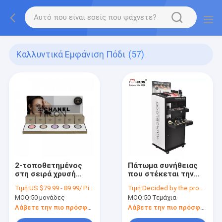
Καλλυντικά Εμφάνιση Πόδι
(57)
2-τοποθετημένος
Πάτωμα συνήθειας
στη σειρά χρυσή
που στέκεται την
Makeup επίδειξης
καλλυντική κινητή
Τιμή:
US $79.99 - 89.99/ Piece
Τιμή:
Decided by the product specifications
καλλυντική μονάδα
περιουσία στάσεων
MOQ:
50 μονάδες
MOQ:
50 Τεμάχια
επίδειξης
επίδειξης για τη
καταστημάτων
λιανική πώληση
Λάβετε την πιο πρόσφατη τιμή
Λάβετε την πιο πρόσφατη τιμή
αντίθετη
θέσεων πώλησης