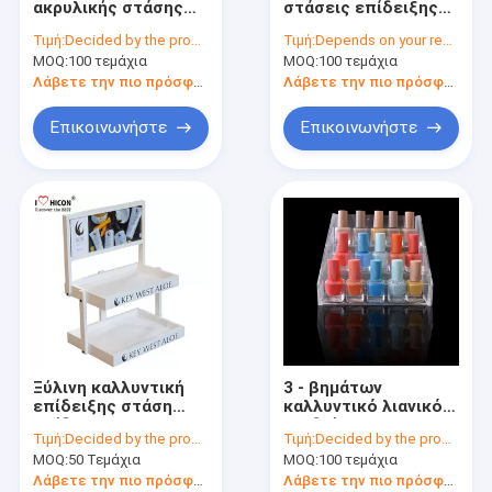
ακρυλικής στάσης
στάσεις επίδειξης
Στάση επίδειξης κρασιού
επίδειξης Eyelash
Makeup φωτισμού
Τιμή:
Decided by the product specifications
Τιμή:
Depends on your requirements
μετάλλων
Instore στάσεων
MOQ:
Ηλεκτρονική επίδειξη
100 τεμάχια
MOQ:
100 τεμάχια
επιτραπέζιων
επίδειξης
κορυφών που
καλλυντικών
Λάβετε την πιο πρόσφατη τιμή
Λάβετε την πιο πρόσφατη τιμή
περιστρέφεται για
Ράφι επίδειξης τροφίμων
το προϊόν ομορφιάς
Επικοινωνήστε
Επικοινωνήστε
Στάση επίδειξης εξαρτημάτων
μόνιμου εξοπλισμού κατάστημα λιανικής πώλησης
ΛΑΪΚΕΣ επιδείξεις εμπορευμάτων
Μεταλλική εμφάνιση ράφια
Ξύλινα εμφάνιση ράφια
Ξύλινη καλλυντική
3 - βημάτων
Ακρυλική περίπτωση επίδειξης
επίδειξης στάση
καλλυντικό λιανικό
επίδειξης
επιδείξεων
Τιμή:
Decided by the product specifications
Τιμή:
Decided by the product specifications
προϊόντων
διαφανές ακρυλικό
στάσεις επίδειξης δαπέδων
MOQ:
50 Τεμάχια
MOQ:
100 τεμάχια
φροντίδας δέρματος
ράφι επίδειξης
μάρκετινγκ στάσεων
καρφιών πολωνικό
Λάβετε την πιο πρόσφατη τιμή
Λάβετε την πιο πρόσφατη τιμή