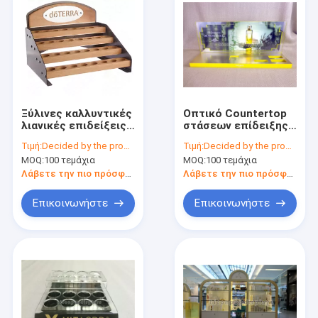
Ξύλινες καλλυντικές
Οπτικό Countertop
λιανικές επιδείξεις
στάσεων επίδειξης
συνήθειας στάσεων
αρώματος πώλησης
Τιμή:
Decided by the product specifications
Τιμή:
Decided by the product specifications
επίδειξης 4
ακρυλικό για το
MOQ:
100 τεμάχια
MOQ:
100 τεμάχια
στρωμάτων
κατάστημα
καλλυντικές για το
καλλυντικών
Λάβετε την πιο πρόσφατη τιμή
Λάβετε την πιο πρόσφατη τιμή
ουσιαστικό
πετρέλαιο
Επικοινωνήστε
Επικοινωνήστε
Home
Products
About Us