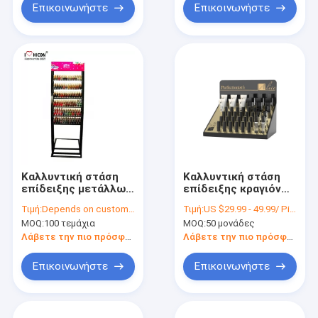
Επικοινωνήστε
Επικοινωνήστε
Καλλυντική στάση
Καλλυντική στάση
επίδειξης μετάλλων
επίδειξης κραγιόν
Floorstand,
συνήθειας σχεδίου
Τιμή:
Depends on customer's needs
Τιμή:
US $29.99 - 49.99/ Piece
πολωνική στάση
καταστημάτων
MOQ:
100 τεμάχια
MOQ:
50 μονάδες
επίδειξης καρφιών
ομορφιάς στάσεων
Makeup
επίδειξης
Λάβετε την πιο πρόσφατη τιμή
Λάβετε την πιο πρόσφατη τιμή
Επικοινωνήστε
Επικοινωνήστε