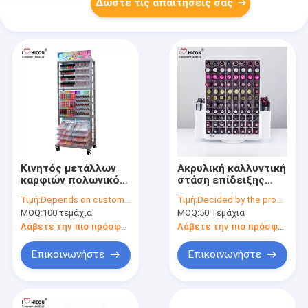
Δώστε τις απαιτήσεις σας
Κινητός μετάλλων
Ακρυλική καλλυντική
καρφιών πολωνικός
στάση επίδειξης
καλλυντικός
καταστημάτων
Τιμή:
Depends on customer's needs
Τιμή:
Decided by the product specifications
επίδειξης
Makeup,
MOQ:
100 τεμάχια
MOQ:
50 Τεμάχια
διοργανωτής
περηστρεφόμενο 2-
ομορφιάς στάσεων
Way σκευοθέσιο
Λάβετε την πιο πρόσφατη τιμή
Λάβετε την πιο πρόσφατη τιμή
σαφής
επίδειξης κραγιόν
Επικοινωνήστε
Επικοινωνήστε