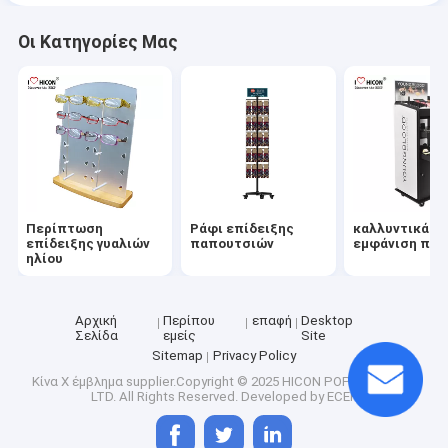
Οι Κατηγορίες Μας
Περίπτωση
Ράφι επίδειξης
καλλυντικά
επίδειξης γυαλιών
παπουτσιών
εμφάνιση πόδ
ηλίου
Αρχική
Περίπου
επαφή
Desktop
Σελίδα
εμείς
Site
Sitemap
Privacy Policy
Κίνα Χ έμβλημα
supplier.Copyright © 2025 HICON POP DISPLAYS
LTD. All Rights Reserved. Developed by
ECER