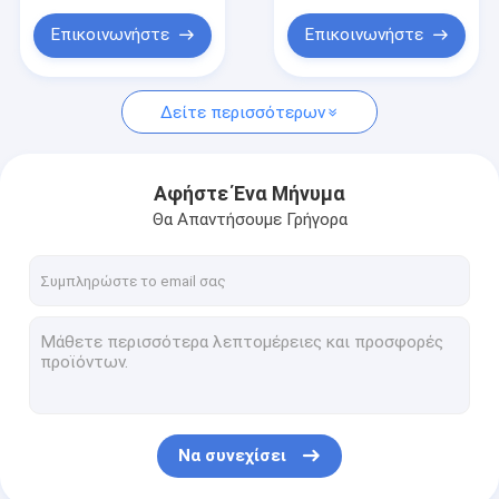
Ο μετρητής εμφάνιση ράφια
αντίθετη τοπ
Επικοινωνήστε
Επικοινωνήστε
λιανικό να τοποθετήσει σε ράφι γονδολών
Στάσεις επίδειξης Slatwall
Δείτε περισσότερων
ράφι επίδειξης κλωστών
Αφήστε Ένα Μήνυμα
Να τοποθετήσει σε ράφι καταστημάτων
Θα Απαντήσουμε Γρήγορα
Επίδειξη χαρτονιού
Να συνεχίσει