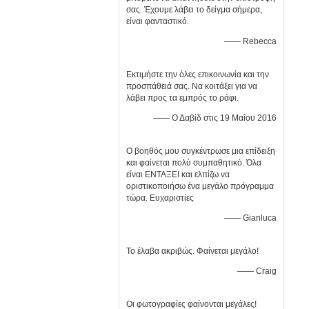
σας. Έχουμε λάβει το δείγμα σήμερα,
είναι φανταστικό.
—— Rebecca
Εκτιμήστε την όλες επικοινωνία και την
προσπάθειά σας. Να κοιτάξει για να
λάβει προς τα εμπρός το ράφι.
—— Ο Δαβίδ στις 19 Μαΐου 2016
Ο βοηθός μου συγκέντρωσε μια επίδειξη
και φαίνεται πολύ συμπαθητικό. Όλα
είναι ΕΝΤΑΞΕΙ και ελπίζω να
οριστικοποιήσω ένα μεγάλο πρόγραμμα
τώρα. Ευχαριστίες
—— Gianluca
Το έλαβα ακριβώς. Φαίνεται μεγάλο!
—— Craig
Οι φωτογραφίες φαίνονται μεγάλες!