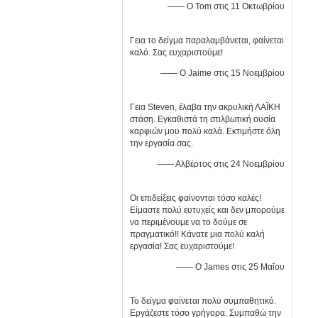
—— Ο Tom στις 11 Οκτωβρίου
Γεια το δείγμα παραλαμβάνεται, φαίνεται
καλό. Σας ευχαριστούμε!
—— Ο Jaime στις 15 Νοεμβρίου
Γεια Steven, έλαβα την ακρυλική ΛΑΪΚΗ
στάση. Εγκαθιστά τη στιλβωτική ουσία
καρφιών μου πολύ καλά. Εκτιμήστε όλη
την εργασία σας.
—— Αλβέρτος στις 24 Νοεμβρίου
Οι επιδείξεις φαίνονται τόσο καλές!
Είμαστε πολύ ευτυχείς και δεν μπορούμε
να περιμένουμε να το δούμε σε
πραγματικό!! Κάνατε μια πολύ καλή
εργασία! Σας ευχαριστούμε!
—— Ο James στις 25 Μαΐου
Το δείγμα φαίνεται πολύ συμπαθητικό.
Εργάζεστε τόσο γρήγορα. Συμπαθώ την