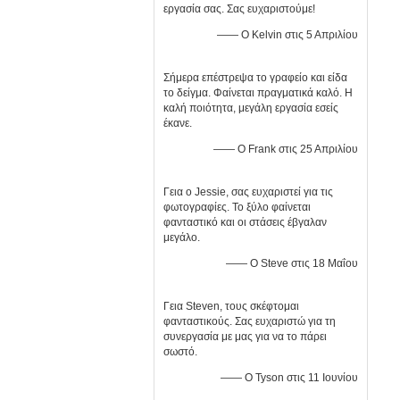
εργασία σας. Σας ευχαριστούμε!
—— Ο Kelvin στις 5 Απριλίου
Σήμερα επέστρεψα το γραφείο και είδα
το δείγμα. Φαίνεται πραγματικά καλό. Η
καλή ποιότητα, μεγάλη εργασία εσείς
έκανε.
—— Ο Frank στις 25 Απριλίου
Γεια ο Jessie, σας ευχαριστεί για τις
φωτογραφίες. Το ξύλο φαίνεται
φανταστικό και οι στάσεις έβγαλαν
μεγάλο.
—— Ο Steve στις 18 Μαΐου
Γεια Steven, τους σκέφτομαι
φανταστικούς. Σας ευχαριστώ για τη
συνεργασία με μας για να το πάρει
σωστό.
—— Ο Tyson στις 11 Ιουνίου