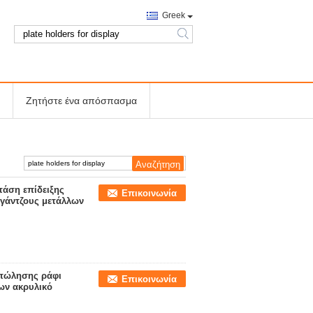
Greek
search
Ζητήστε ένα απόσπασμα
άση επίδειξης
Επικοινωνία
 γάντζους μετάλλων
 πώλησης ράφι
Επικοινωνία
ων ακρυλικό