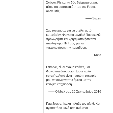
Σκάφος Pls και τα δύο δείγματα σε μας
μέσω της προτεραιότητας της Fedex
ολονυκτίς.
—— Suzan
Σας ευχαριστώ για να στείλει αυτό
κατευθείαν. Φαίνεται μεγάλο! Παρακαλώ
προχωρήστε και χρησιμοποιήστε τον
απολογισμό TNT μας για να
τακτοποιήσετε την παράδοση.
—— Katie
Γεια εκεί, είμαι ακόμα επάνω, Lol.
Φαίνονται θαυμάσιοι. Είμαι πολύ
ευτυχής. Αυτό είναι η πρώτη ευκαιρία
μου να συνεργαστώ άμεσα με την
κινεζική επιχείρηση.
—— Ο Μπιλ στις 26 Σεπτεμβρίου 2016
Γεια Jessie, Ι καλά - έλαβε τον πληθ. Και
αγαθά τόσο καλά όσο ανέμεινα.