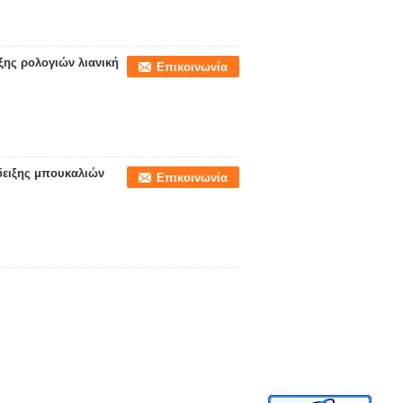
ξης ρολογιών λιανική
Επικοινωνία
δειξης μπουκαλιών
Επικοινωνία