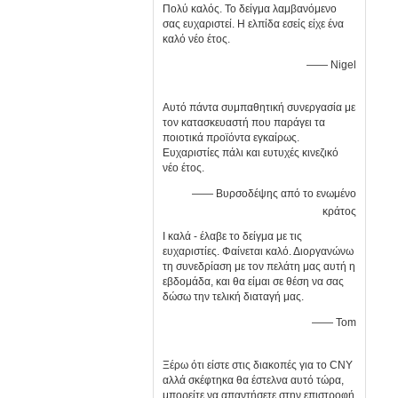
Πολύ καλός. Το δείγμα λαμβανόμενο
σας ευχαριστεί. Η ελπίδα εσείς είχε ένα
καλό νέο έτος.
—— Nigel
Αυτό πάντα συμπαθητική συνεργασία με
τον κατασκευαστή που παράγει τα
ποιοτικά προϊόντα εγκαίρως.
Ευχαριστίες πάλι και ευτυχές κινεζικό
νέο έτος.
—— Βυρσοδέψης από το ενωμένο
κράτος
Ι καλά - έλαβε το δείγμα με τις
ευχαριστίες. Φαίνεται καλό. Διοργανώνω
τη συνεδρίαση με τον πελάτη μας αυτή η
εβδομάδα, και θα είμαι σε θέση να σας
δώσω την τελική διαταγή μας.
—— Tom
Ξέρω ότι είστε στις διακοπές για το CNY
αλλά σκέφτηκα θα έστελνα αυτό τώρα,
μπορείτε να απαντήσετε στην επιστροφή