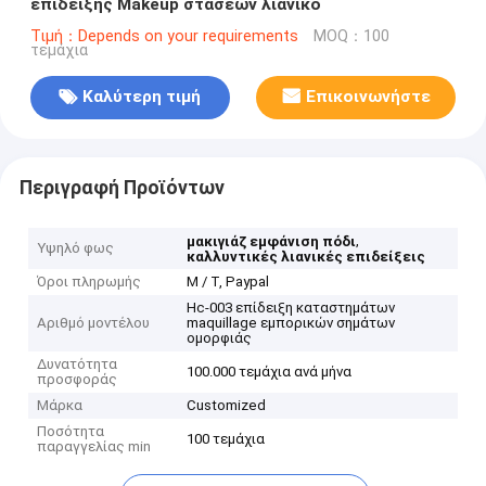
επίδειξης Makeup στάσεων λιανικό
Τιμή：Depends on your requirements
MOQ：100
τεμάχια
Καλύτερη τιμή
Επικοινωνήστε
Περιγραφή Προϊόντων
,
μακιγιάζ εμφάνιση πόδι
Υψηλό φως
καλλυντικές λιανικές επιδείξεις
Όροι πληρωμής
Μ / Τ, Paypal
Hc-003 επίδειξη καταστημάτων
Αριθμό μοντέλου
maquillage εμπορικών σημάτων
ομορφιάς
Δυνατότητα
100.000 τεμάχια ανά μήνα
προσφοράς
Μάρκα
Customized
Ποσότητα
100 τεμάχια
παραγγελίας min