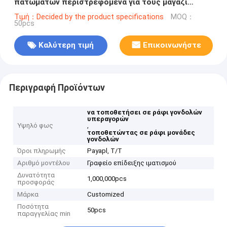
πατωμάτων περιστρεφόμενα για τους μαγαζί
λιανικής πώλησης ενδυμάτων
Τιμή：Decided by the product specifications
MOQ：
50pcs
Καλύτερη τιμή
Επικοινωνήστε
Περιγραφή Προϊόντων
να τοποθετήσει σε ράφι γονδολών
υπεραγορών
Υψηλό φως
,
τοποθετώντας σε ράφι μονάδες
γονδολών
Όροι πληρωμής
Payapl, T/T
Αριθμό μοντέλου
Γραφείο επίδειξης ιματισμού
Δυνατότητα
1,000,000pcs
προσφοράς
Μάρκα
Customized
Ποσότητα
50pcs
παραγγελίας min