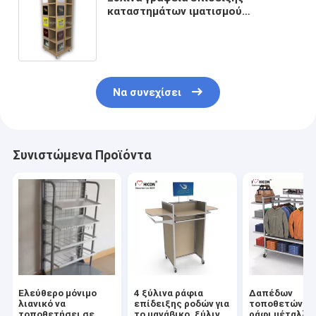
καταστημάτων ιματισμού
πατωμάτων περιστρεφόμενα για
τους μαγαζί λιανικής πώλησης
ενδυμάτων
Να συνεχίσει
Συνιστώμενα Προϊόντα
Ελεύθερο μόνιμο
4 ξύλινα ράφια
Δαπέδων
λιανικό να
επίδειξης ροδών για
τοποθετώντα
τοποθετήσει σε
το μανάβικο, ξύλινο
ράφι μέταλλο 