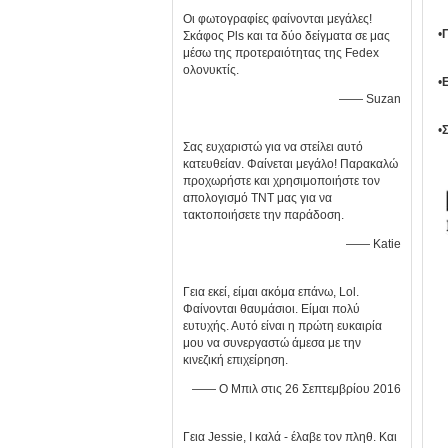
Οι φωτογραφίες φαίνονται μεγάλες!
•
Σκάφος Pls και τα δύο δείγματα σε μας
μέσω της προτεραιότητας της Fedex
ολονυκτίς.
•
—— Suzan
•
Σας ευχαριστώ για να στείλει αυτό
κατευθείαν. Φαίνεται μεγάλο! Παρακαλώ
προχωρήστε και χρησιμοποιήστε τον
απολογισμό TNT μας για να
τακτοποιήσετε την παράδοση.
—— Katie
Γεια εκεί, είμαι ακόμα επάνω, Lol.
Φαίνονται θαυμάσιοι. Είμαι πολύ
ευτυχής. Αυτό είναι η πρώτη ευκαιρία
μου να συνεργαστώ άμεσα με την
κινεζική επιχείρηση.
—— Ο Μπιλ στις 26 Σεπτεμβρίου 2016
Γεια Jessie, Ι καλά - έλαβε τον πληθ. Και