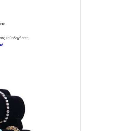
ετε.
 σας καθοδηγήσετε.
κό