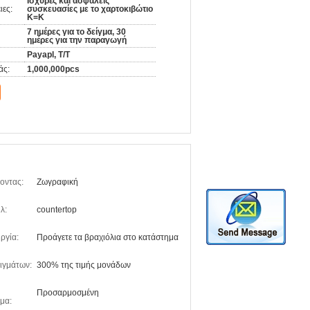
Ισχυρές και ασφαλείς
ιες:
συσκευασίες με το χαρτοκιβώτιο
K=K
7 ημέρες για το δείγμα, 30
ημέρες για την παραγωγή
Payapl, T/T
άς:
1,000,000pcs
οντας:
Ζωγραφική
λ:
countertop
ργία:
Προάγετε τα βραχιόλια στο κατάστημα
ιγμάτων:
300% της τιμής μονάδων
Προσαρμοσμένη
μα: