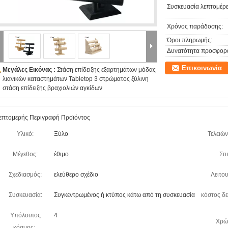
Συσκευασία λεπτομέρε
Χρόνος παράδοσης:
Όροι πληρωμής:
Δυνατότητα προσφορ
Επικοινωνία
Μεγάλες Εικόνας :
Στάση επίδειξης εξαρτημάτων μόδας
λιανικών καταστημάτων Tabletop 3 στρώματος ξύλινη
στάση επίδειξης βραχιολιών αγκίδων
επτομερής Περιγραφή Προϊόντος
Υλικό:
Ξύλο
Τελειών
Μέγεθος:
έθιμο
Στυ
Σχεδιασμός:
ελεύθερο σχέδιο
Λειτου
Συσκευασία:
Συγκεντρωμένος ή κτύπος κάτω από τη συσκευασία
κόστος δε
Υπόλοιπος
4
Χρώ
κόσμος: