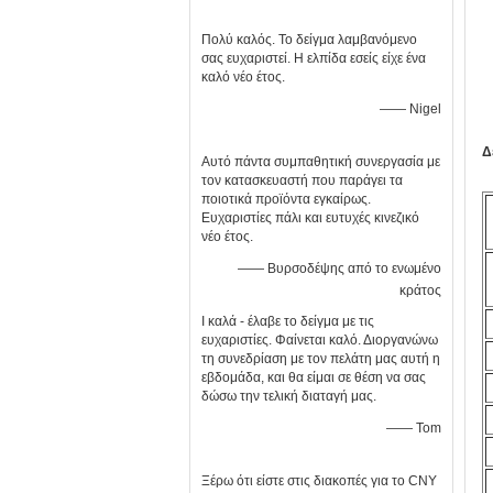
Πολύ καλός. Το δείγμα λαμβανόμενο
σας ευχαριστεί. Η ελπίδα εσείς είχε ένα
καλό νέο έτος.
—— Nigel
Δ
Αυτό πάντα συμπαθητική συνεργασία με
τον κατασκευαστή που παράγει τα
ποιοτικά προϊόντα εγκαίρως.
Ευχαριστίες πάλι και ευτυχές κινεζικό
νέο έτος.
—— Βυρσοδέψης από το ενωμένο
κράτος
Ι καλά - έλαβε το δείγμα με τις
ευχαριστίες. Φαίνεται καλό. Διοργανώνω
τη συνεδρίαση με τον πελάτη μας αυτή η
εβδομάδα, και θα είμαι σε θέση να σας
δώσω την τελική διαταγή μας.
—— Tom
Ξέρω ότι είστε στις διακοπές για το CNY