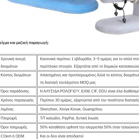
είγμα και μαζική παραγωγή:
Χρονική ανοχή
Κανονικά περίπου 1 εβδομάδα, 3~5 ημέρες για το απλό στοι
δειγμάτων
περίπλοκο στοιχείο. Εξαρτάται από το δομικών κατασκευών
Κόστος δειγμάτων
Απαιτημένος και προπληρωμένος Αλλά το κόστος δειγμάτων
τη διαταγή τουλάχιστον MOQ μας
Όροι παράδοσης
Η ΑΛΥΣΊΔΑ ΡΟΛΟΓΙΟΎ, EXW, CIF, DDU είναι όλα διαθέσιμη
Χρόνος παραγωγής
Περίπου 30 ημέρες, εξαρτώνται από την ποσότητα διαταγής 
Λιμένας
Shenzhen, Χονγκ Κονγκ, Guangzhou
Πληρωμή
T/T καλώδιο, PayPal, δυτική ένωση
Όροι πληρωμής
50% καταθέστε upfront την ισορροπία 50% όταν τελειώνου
COem ή ODM
Και οι δύο είναι αποδεκτοί