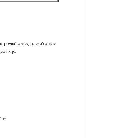
εκτρονική όπως τα φω'τα των
ρονικής.
άτες