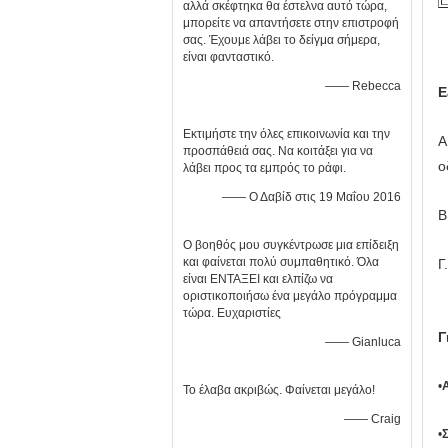
αλλά σκέφτηκα θα έστελνα αυτό τώρα,
μπορείτε να απαντήσετε στην επιστροφή
σας. Έχουμε λάβει το δείγμα σήμερα,
είναι φανταστικό.
—— Rebecca
Ε
Εκτιμήστε την όλες επικοινωνία και την
Α
προσπάθειά σας. Να κοιτάξει για να
ο
λάβει προς τα εμπρός το ράφι.
—— Ο Δαβίδ στις 19 Μαΐου 2016
Β
Ο βοηθός μου συγκέντρωσε μια επίδειξη
και φαίνεται πολύ συμπαθητικό. Όλα
Γ
είναι ΕΝΤΑΞΕΙ και ελπίζω να
οριστικοποιήσω ένα μεγάλο πρόγραμμα
τώρα. Ευχαριστίες
Γ
—— Gianluca
•
Το έλαβα ακριβώς. Φαίνεται μεγάλο!
—— Craig
•
Σ