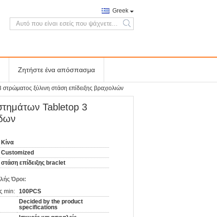
Greek
search
Ζητήστε ένα απόσπασμα
3 στρώματος ξύλινη στάση επίδειξης βραχιολιών
στημάτων Tabletop 3
ίδων
Κίνα
Customized
στάση επίδειξης braclet
λής Όροι:
ς min:
100PCS
Decided by the product
specifications