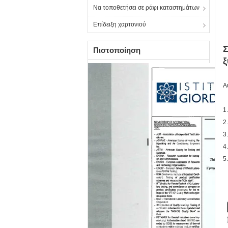
Να τοποθετήσει σε ράφι καταστημάτων
Επίδειξη χαρτονιού
Σ
Πιστοποίηση
ξ
Α
1
2
3
4
5