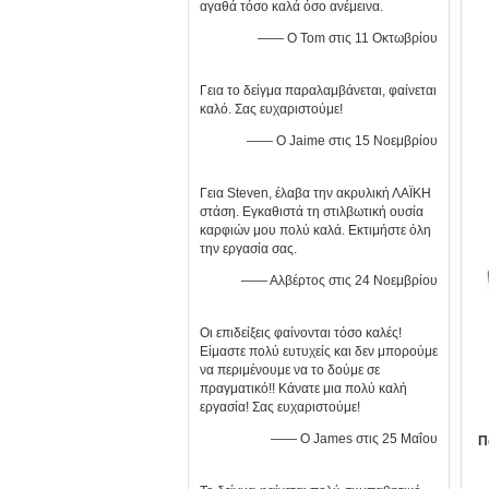
αγαθά τόσο καλά όσο ανέμεινα.
—— Ο Tom στις 11 Οκτωβρίου
Γεια το δείγμα παραλαμβάνεται, φαίνεται
καλό. Σας ευχαριστούμε!
—— Ο Jaime στις 15 Νοεμβρίου
Γεια Steven, έλαβα την ακρυλική ΛΑΪΚΗ
στάση. Εγκαθιστά τη στιλβωτική ουσία
καρφιών μου πολύ καλά. Εκτιμήστε όλη
την εργασία σας.
—— Αλβέρτος στις 24 Νοεμβρίου
Οι επιδείξεις φαίνονται τόσο καλές!
Είμαστε πολύ ευτυχείς και δεν μπορούμε
να περιμένουμε να το δούμε σε
πραγματικό!! Κάνατε μια πολύ καλή
εργασία! Σας ευχαριστούμε!
—— Ο James στις 25 Μαΐου
Π