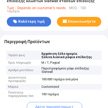
επίδειξης κλωστών Slatwall στάσεων επίδειξης
Τιμή：Depends on customer's needs
MOQ：100
τεμάχια
Καλύτερη τιμή
Επικοινωνήστε
Περιγραφή Προϊόντων
,
Εμφάνιση ξύλο ηρεμία
Υψηλό φως
ξύλινα λιανικά ράφια επίδειξης
Όροι πληρωμής
Μ / Τ, Paypal
Περιστρεφόμενο ράφι επίδειξης
Αριθμό μοντέλου
Slatwall
Δυνατότητα
100.000 τεμάχια ανά μήνα
προσφοράς
Μάρκα
Customized
Ποσότητα
100 τεμάχια
παραγγελίας min
Δείτε περισσότερων