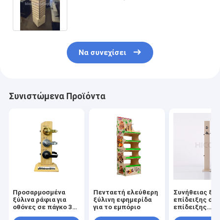
Slatwall στάσεων επίδειξης
Να συνεχίσει
Συνιστώμενα Προϊόντα
Προσαρμοσμένα
Πενταετή ελεύθερη
Συνήθειας ξύλ
ξύλινα ράφια για
ξύλινη εφημερίδα
επίδειξης στ
οθόνες σε πάγκο 3
για το εμπόριο
επίδειξης
Εγκατάσταση
κλειδαριών π