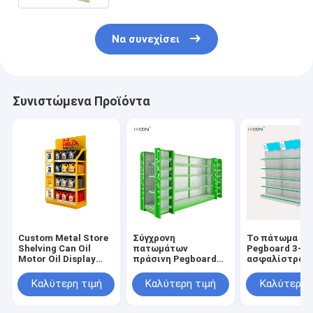
Να συνεχίσει
Συνιστώμενα Προϊόντα
Custom Metal Store
Σύγχρονη
Το πάτωμα ά
Shelving Can Oil
πατωμάτων
Pegboard 3-ο
Motor Oil Display
πράσινη Pegboard
ασφαλίστρου
Rack For Sale
γόνδολα ραφιών
αγοράζει να
φαρμακείων
τοποθετήσει 
Καλύτερη τιμή
Καλύτερη τιμή
Καλύτερη 
τοποθετώντας σε
ράφι γονδολώ
ράφι
φαρμακείων