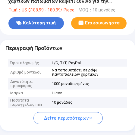
χαρτικών πατωμάτων καφετί ξύλινο για την
πώληση
Τιμή：US $188.99 - 180.99/ Piece
MOQ：10 μονάδες
Καλύτερη τιμή
Επικοινωνήστε
Περιγραφή Προϊόντων
Όροι πληρωμής
L/C, T/T, PayPal
Να τοποθετήσει σε ράφι
Αριθμό μοντέλου
παντοπωλείων χαρτικών
Δυνατότητα
1000 μονάδες/μήνας
προσφοράς
Μάρκα
Hicon
Ποσότητα
10 μονάδες
παραγγελίας min
Δείτε περισσότερων