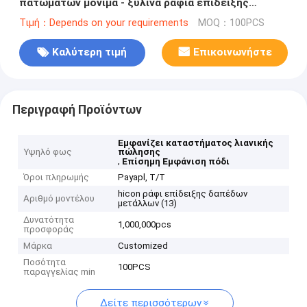
πατωμάτων μόνιμα - ξύλινα ράφια επίδειξης
παιχνιδιών τρόπων
Τιμή：Depends on your requirements
MOQ：100PCS
Καλύτερη τιμή
Επικοινωνήστε
Περιγραφή Προϊόντων
Εμφανίζει καταστήματος λιανικής
Υψηλό φως
πώλησης
,
Επίσημη Εμφάνιση πόδι
Όροι πληρωμής
Payapl, T/T
hicon ράφι επίδειξης δαπέδων
Αριθμό μοντέλου
μετάλλων (13)
Δυνατότητα
1,000,000pcs
προσφοράς
Μάρκα
Customized
Ποσότητα
100PCS
παραγγελίας min
Δείτε περισσότερων