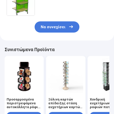
μόνιμα - ξύλινα ράφια επίδειξης
παιχνιδιών τρόπων
Να συνεχίσει
Συνιστώμενα Προϊόντα
Προσαρμοσμένα
Ξύλινη καρτών
Χονδρική
περιστρεφόμενα
επίδειξης στάση
ευχετήριων κ
αυτοκόλλητα ράφι
ευχετήριων καρτών
ραφιών πατω
οθόνης countertop
μονάδων χονδρική
στάση επίδει