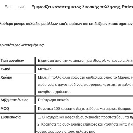
Εμφανίζει καταστήματος λιανικής πώλησης
Επίσ
Επισημαίνω:
,
λεύθερο μόνιμο καλώδιο μετάλλων κοu'φωμάτων και επιδείξεων καταστημάτων 
ερισσότερες λεπτομέρειες:
Τιμή μονάδων
Εξαρτάται από την κατασκευή, μέγεθος, υλικά, εργασία, λήξ
Υλικό
Μέταλλο
Χρώμα
Μπλε, ή πολλά άλλα χρώματα διαθέσιμα, όπως το Μαύρο, το 
πράσινος, κίτρινος, ρόδινος, πορφυρός, καφετής, το χαλκό
συνήθειας χρώματος
Λήξη επιφάνειας
Επίστρωμα σκονών
MOQ
Κανονικά 100 κομμάτια Δεχτείτε 50pcs για μερικές δοκιμαστ
Συσκευασία
1. Οι ισχυρές και ασφαλείς συσκευασίες προστατεύουν τα 
2. Κρατήστε τις συσκευασίες επίπεδες και χτυπήστε κάτω ή α
κόστος φορτίου για τους πελάτες μας