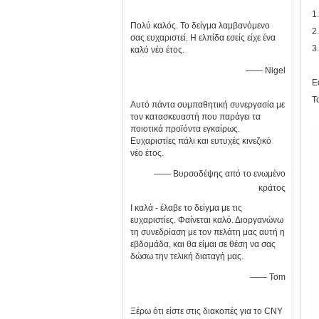
1
Πολύ καλός. Το δείγμα λαμβανόμενο
2
σας ευχαριστεί. Η ελπίδα εσείς είχε ένα
3
καλό νέο έτος.
—— Nigel
Ε
Τ
Αυτό πάντα συμπαθητική συνεργασία με
τον κατασκευαστή που παράγει τα
ποιοτικά προϊόντα εγκαίρως.
Ευχαριστίες πάλι και ευτυχές κινεζικό
νέο έτος.
—— Βυρσοδέψης από το ενωμένο
κράτος
Ι καλά - έλαβε το δείγμα με τις
ευχαριστίες. Φαίνεται καλό. Διοργανώνω
τη συνεδρίαση με τον πελάτη μας αυτή η
εβδομάδα, και θα είμαι σε θέση να σας
δώσω την τελική διαταγή μας.
—— Tom
Ξέρω ότι είστε στις διακοπές για το CNY