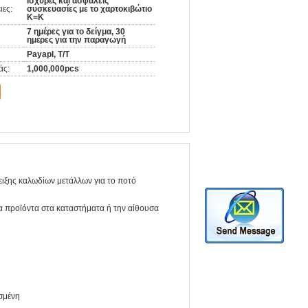
Ισχυρές και ασφαλείς
ιες:
συσκευασίες με το χαρτοκιβώτιο
K=K
7 ημέρες για το δείγμα, 30
ημέρες για την παραγωγή
Payapl, T/T
άς:
1,000,000pcs
ειξης καλωδίων μετάλλων για το ποτό
α προϊόντα στα καταστήματα ή την αίθουσα
σμένη