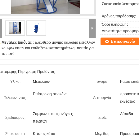
Συσκευασία λεπτομέρε
Χρόνος παράδοσης:
Όροι πληρωμής:
Δυνατότητα προσφορ
Επικοινωνία
Μεγάλες Εικόνας :
Ελεύθερο μόνιμο καλώδιο μετάλλων
κοu'φωμάτων και επιδείξεων καταστημάτων μπουτίκ για
το ποτό
επτομερής Περιγραφή Προϊόντος
Υλικό:
Μετάλλων
όνομα:
Ράφια επίδ
Επίστρωση σε σκόνη
προάγετε τ
Τελειώνοντας:
Λειτουργία:
εκθέσεως
Σύμφωνα με τις ανάγκες
Δάπεδα
Σχεδιασμός:
Στυλ:
πελατών
Συσκευασία:
Κτύπος κάτω
Μέγεθος:
Προσαρμο