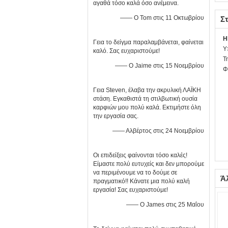
αγαθά τόσο καλά όσο ανέμεινα.
—— Ο Tom στις 11 Οκτωβρίου
Στ
H
Γεια το δείγμα παραλαμβάνεται, φαίνεται
Υ
καλό. Σας ευχαριστούμε!
Τ
—— Ο Jaime στις 15 Νοεμβρίου
Φ
Γεια Steven, έλαβα την ακρυλική ΛΑΪΚΗ
στάση. Εγκαθιστά τη στιλβωτική ουσία
καρφιών μου πολύ καλά. Εκτιμήστε όλη
την εργασία σας.
—— Αλβέρτος στις 24 Νοεμβρίου
Οι επιδείξεις φαίνονται τόσο καλές!
Είμαστε πολύ ευτυχείς και δεν μπορούμε
να περιμένουμε να το δούμε σε
Ά
πραγματικό!! Κάνατε μια πολύ καλή
εργασία! Σας ευχαριστούμε!
—— Ο James στις 25 Μαΐου