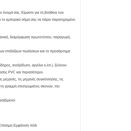
 όνομά σας. Είμαστε για τη βοήθεια των
ει το εμπορικό σήμα σας να πάρει παρατηρημένο.
χανική, διαμόρφωση πρωτοτύπου, παραγωγή,
ο των επιδείξεων πωλήσεων και το προσάρτημα
ηρος, ανοξείδωτο, αργίλιο κ.λπ.), ξύλινου
ασης PVC και περισσότεροι.
ς μηχανές, τις μηχανές συγκόλλησης, τις
 τη γραμμή επιστρώματος σκονών, την
ργαζόμενοι
Επίσημη Εμφάνιση πόδι