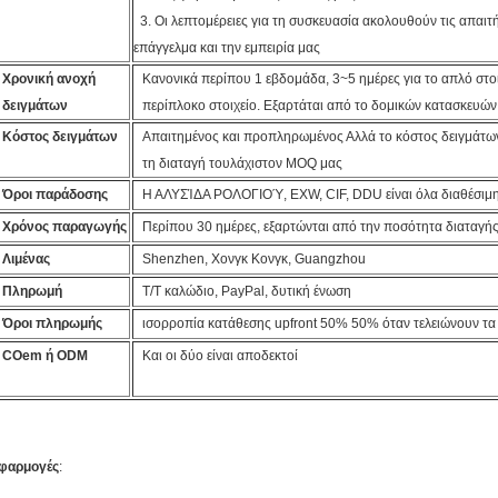
3. Οι λεπτομέρειες για τη συσκευασία ακολουθούν τις απαιτή
επάγγελμα και την εμπειρία μας
Χρονική ανοχή
Κανονικά περίπου 1 εβδομάδα, 3~5 ημέρες για το απλό στοι
δειγμάτων
περίπλοκο στοιχείο. Εξαρτάται από το δομικών κατασκευών 
Κόστος δειγμάτων
Απαιτημένος και προπληρωμένος Αλλά το κόστος δειγμάτων
τη διαταγή τουλάχιστον MOQ μας
Όροι παράδοσης
Η ΑΛΥΣΊΔΑ ΡΟΛΟΓΙΟΎ, EXW, CIF, DDU είναι όλα διαθέσιμη
Χρόνος παραγωγής
Περίπου 30 ημέρες, εξαρτώνται από την ποσότητα διαταγής 
Λιμένας
Shenzhen, Χονγκ Κονγκ, Guangzhou
Πληρωμή
T/T καλώδιο, PayPal, δυτική ένωση
Όροι πληρωμής
ισορροπία κατάθεσης upfront 50% 50% όταν τελειώνουν τα
COem ή ODM
Και οι δύο είναι αποδεκτοί
φαρμογές
: