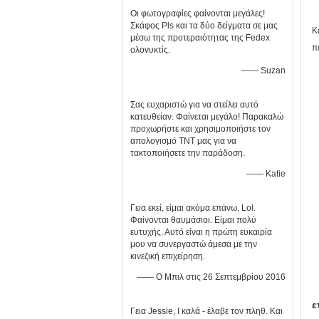
Οι φωτογραφίες φαίνονται μεγάλες!
Σκάφος Pls και τα δύο δείγματα σε μας
Κ
μέσω της προτεραιότητας της Fedex
π
ολονυκτίς.
—— Suzan
Σας ευχαριστώ για να στείλει αυτό
κατευθείαν. Φαίνεται μεγάλο! Παρακαλώ
προχωρήστε και χρησιμοποιήστε τον
απολογισμό TNT μας για να
τακτοποιήσετε την παράδοση.
—— Katie
Γεια εκεί, είμαι ακόμα επάνω, Lol.
Φαίνονται θαυμάσιοι. Είμαι πολύ
ευτυχής. Αυτό είναι η πρώτη ευκαιρία
μου να συνεργαστώ άμεσα με την
κινεζική επιχείρηση.
—— Ο Μπιλ στις 26 Σεπτεμβρίου 2016
ε
Γεια Jessie, Ι καλά - έλαβε τον πληθ. Και