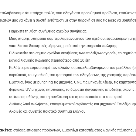
αταλαβαίνουμε ότι υπάρχει πολύς που οδηγά στα προωθητικά προϊόντα, επιπλέον το
ελατών μας να κάνει η σωστή εντύπωση με στην παροχή σε σας τις ιδέες να βοηθήσ
Παρέχετε τη λύση συνήθειας σχεδίου συνήθειας
Μιας στάσης υπηρεσία συμπεριλαμβανομένου του σχεδίου, εφαρμοσμένη μη
ναυτιλία και διοικητικές μέριμνες, μετά από την υπηρεσία πώλησης.
Ειδικευτείτε στο σημείο σχεδίου συνήθειας των επιδείξεων αγορών, το σημεί
μαγαζί λιανικής πώλησης περισσότερο από 10 έτη
Καλύψτε μια ευρεία σειρά των υλικών, συμπεριλαμβανομένου του μετάλλου (σίδ
ακρυλικού, του γυαλιού, του φωτισμού των οδηγήσεων, της γραφικής παράστ
Εξοπλισμένος με punching τις μηχανές, CNC τις μηχανές λέιζερ, τις κάμπτοντα
ψηφιακές UV μηχανές εκτύπωσης, το δωμάτιο ζωγραφικής απόδειξης σκόνης,
εκτύπωση οθόνης, και τη συνέλευση και τη συσκευασία στο εσωτερικό.
Διεθνείς λαοί πωλήσεων, επαγγελματικοί σχεδιαστές και μηχανικοί Επιδέξιοι ε
Ακριβές και συνεπές ποιοτικό σύστημα ελέγχου
,
,
τικέτα:
στάσεις επίδειξης προϊόντων
Εμφανίζει καταστήματος λιανικής πώλησης