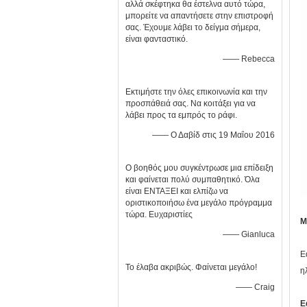
αλλά σκέφτηκα θα έστελνα αυτό τώρα,
μπορείτε να απαντήσετε στην επιστροφή
σας. Έχουμε λάβει το δείγμα σήμερα,
είναι φανταστικό.
—— Rebecca
Εκτιμήστε την όλες επικοινωνία και την
προσπάθειά σας. Να κοιτάξει για να
λάβει προς τα εμπρός το ράφι.
—— Ο Δαβίδ στις 19 Μαΐου 2016
Ο βοηθός μου συγκέντρωσε μια επίδειξη
και φαίνεται πολύ συμπαθητικό. Όλα
είναι ΕΝΤΑΞΕΙ και ελπίζω να
οριστικοποιήσω ένα μεγάλο πρόγραμμα
τώρα. Ευχαριστίες
Μ
—— Gianluca
Ε
Το έλαβα ακριβώς. Φαίνεται μεγάλο!
η
—— Craig
Ε