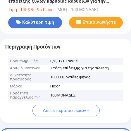
επίδειξης ξύλων καρυδιάς καρυδιών για την
πώληση
Τιμή：US $75 -95 Piece
MOQ：100 ΜΟΝΑΔΕΣ
Καλύτερη τιμή
Επικοινωνήστε
Περιγραφή Προϊόντων
Όροι πληρωμής
L/C, T/T, PayPal
Αριθμό μοντέλου
Στάση επίδειξης για την πώληση
Δυνατότητα
100000 μονάδες/μήνας
προσφοράς
Μάρκα
Hicon
Ποσότητα
100 ΜΟΝΑΔΕΣ
παραγγελίας min
Δείτε περισσότερων