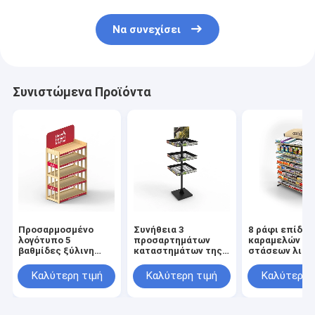
Να συνεχίσει
Συνιστώμενα Προϊόντα
Προσαρμοσμένο
Συνήθεια 3
8 ράφι επίδει
λογότυπο 5
προσαρτημάτων
καραμελών
βαθμίδες ξύλινη
καταστημάτων της
στάσεων λιαν
οθόνη Pet Store
Pet προϊόντων
καταστημάτω
δάπεδο οθόνη
σκυλιών γατών
τροφίμων
Καλύτερη τιμή
Καλύτερη τιμή
Καλύτερη 
στερέωμα
επίδειξη
πρόχειρων φα
συστατικών της Pet
ραφιών καλω
σειρών
σειρών ισχυρ