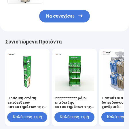
Να συνεχίσει
Συνιστώμενα Προϊόντα
Πράσινη στάση
??????????? ράφι
Παπούτσια π
επιδείξεων
επίδειξης
δαπεδώνουν τ
καταστημάτων της
καταστημάτων της
χονδρικό
Pet μετάλλων
Pet συνήθειας
κατασκευαστ
πατωμάτων με τον
μετάλλων 4-σειρών
σχεδίου επίδ
Καλύτερη τιμή
Καλύτερη τιμή
Καλύτερη 
κάτοχο ετικετών για
πράσινο
στάσεων επίδ
την πώληση