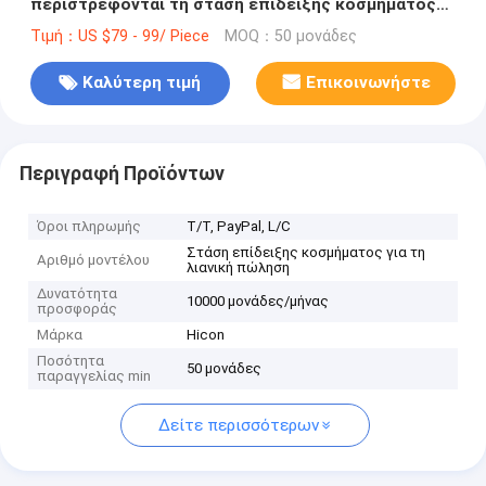
περιστρέφονται τη στάση επίδειξης κοσμήματος
για τη λιανική πώληση
Τιμή：US $79 - 99/ Piece
MOQ：50 μονάδες
Καλύτερη τιμή
Επικοινωνήστε
Περιγραφή Προϊόντων
Όροι πληρωμής
T/T, PayPal, L/C
Στάση επίδειξης κοσμήματος για τη
Αριθμό μοντέλου
λιανική πώληση
Δυνατότητα
10000 μονάδες/μήνας
προσφοράς
Μάρκα
Hicon
Ποσότητα
50 μονάδες
παραγγελίας min
Δείτε περισσότερων